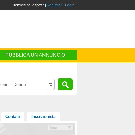
Benvenuto,
ospite!
[
Registrati
|
Login
]
PUBBLICA UN ANNUNCIO
onio – Donna
Contatti
Inserzionista