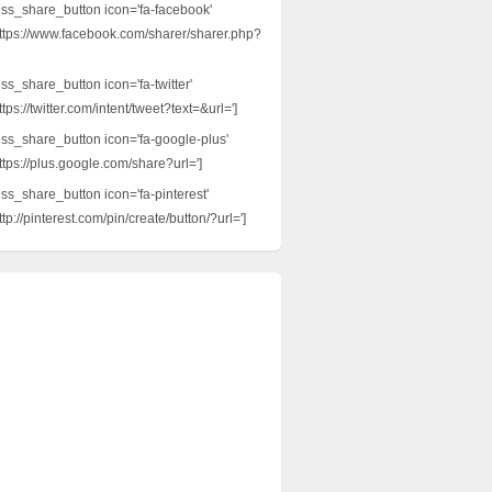
ess_share_button icon='fa-facebook'
ttps://www.facebook.com/sharer/sharer.php?
ss_share_button icon='fa-twitter'
tps://twitter.com/intent/tweet?text=&url=']
ess_share_button icon='fa-google-plus'
ttps://plus.google.com/share?url=']
ess_share_button icon='fa-pinterest'
tp://pinterest.com/pin/create/button/?url=']