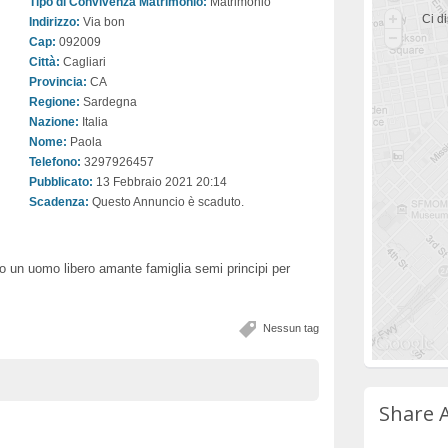
Tipo di Convivenza Matrimonio:
Matrimonio
Ci di
Indirizzo:
Via bon
Cap:
092009
Città:
Cagliari
Provincia:
CA
Regione:
Sardegna
Nazione:
Italia
Nome:
Paola
Telefono:
3297926457
Pubblicato:
13 Febbraio 2021 20:14
Scadenza:
Questo Annuncio è scaduto.
o un uomo libero amante famiglia semi principi per
Nessun tag
Share 