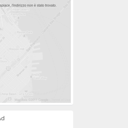
spiace, l'indirizzo non è stato trovato.
Ad