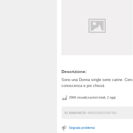
Descrizione:
Sono una Donna single serie carine .Cerc
conoscenza e poi chissà
2968 visualizzazioni totali, 2 oggi
ID ANNUNCIO
48860258D338F492
Segnala problema