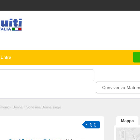
Entra
Convivenza Matrim
imonio - Donna
»
Sono una Donna single
Mappa
e
€ 0