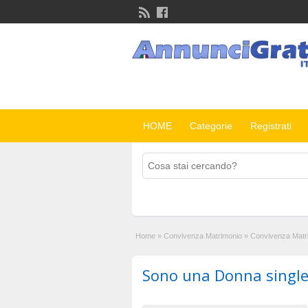
HOME
Categorie
Registrati
Home
»
Convivenza Matrimonio
»
Convivenza Matr
Sono una Donna singl