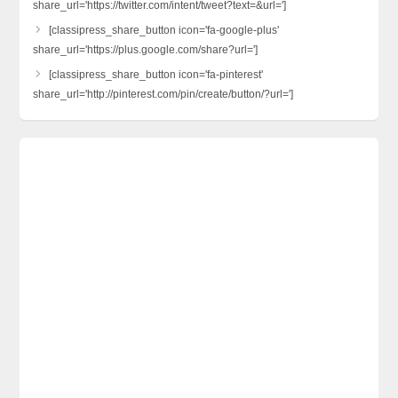
share_url='https://twitter.com/intent/tweet?text=&url=']
[classipress_share_button icon='fa-google-plus'
share_url='https://plus.google.com/share?url=']
[classipress_share_button icon='fa-pinterest'
share_url='http://pinterest.com/pin/create/button/?url=']