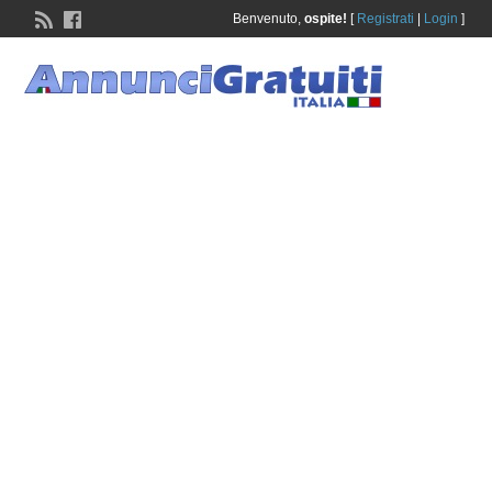
Benvenuto,
ospite!
[
Registrati
|
Login
]