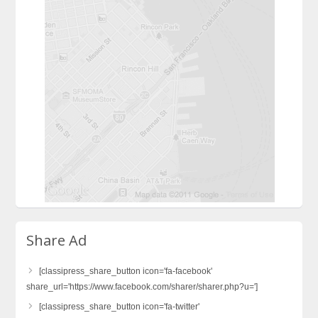
Share Ad
[classipress_share_button icon='fa-facebook'
share_url='https://www.facebook.com/sharer/sharer.php?u=']
[classipress_share_button icon='fa-twitter'