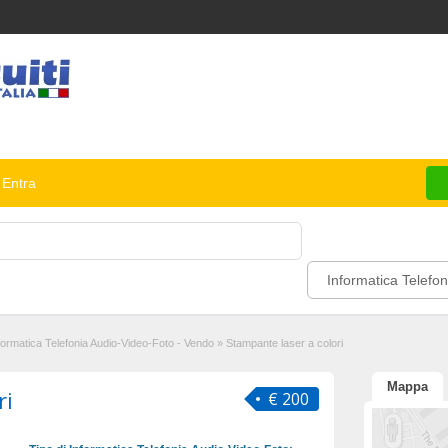
Entra
Informatica Telefon
formatica Telefonia Audio-Video-Foto - Vendo
»
Stampante laser a colori
Mappa
ri
€ 200