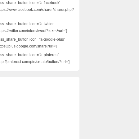
ess_share_button icon='fa-facebook'
ttps://www.facebook.com/sharer/sharer.php?
ss_share_button icon='fa-twitter'
tps://twitter.com/intent/tweet?text=&url=']
ess_share_button icon='fa-google-plus'
ttps://plus.google.com/share?url=']
ess_share_button icon='fa-pinterest'
tp://pinterest.com/pin/create/button/?url=']