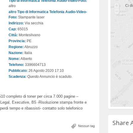
Tipo di Informatica Telefonia Audio-Video-Foto:
Ci di
altro
altro Tipo di Informatica Telefonia Audio-Video-
Foto:
Stampante laser
Indirizzo:
Via secchia
Cap:
65015
Città:
Montesilvano
Provincia:
PE
Regione:
Abruzzo
Nazione:
Italia
Nome:
Alberto
Telefono:
3396604713
Pubblicato:
26 Agosto 2020 17:10
Scadenza:
Questo Annuncio è scaduto.
0 completo di toner per circa 7.000 pagine –
 Legal, Executive, B5 -Risoluzione stampa fronte e
perdi tempo e ribassisti- contatto solo telefonico
Share 
Nessun tag