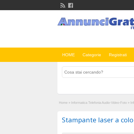
HOME
Categorie
Registrati
Home
»
Informatica Telefonia Audio-Video-Foto
»
In
Stampante laser a colo