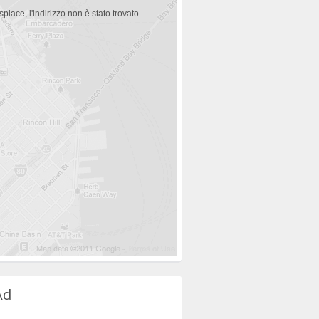
spiace, l'indirizzo non è stato trovato.
Ad