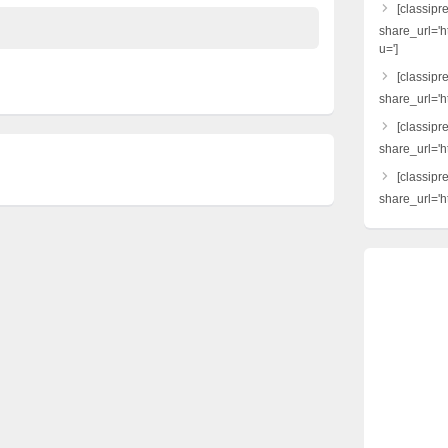
[classipr
share_url='h
u=']
[classipre
share_url='ht
[classipr
share_url='h
[classipr
share_url='ht