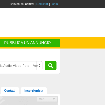
Benvenuto,
ospite!
[
Registrati
|
Login
]
PUBBLICA UN ANNUNCIO
ia Audio-Video-Foto – Vendo
Contatti
Inserzionista