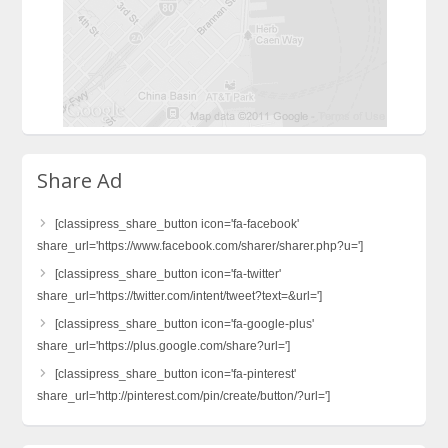
Share Ad
[classipress_share_button icon='fa-facebook'
share_url='https://www.facebook.com/sharer/sharer.php?u=']
[classipress_share_button icon='fa-twitter'
share_url='https://twitter.com/intent/tweet?text=&url=']
[classipress_share_button icon='fa-google-plus'
share_url='https://plus.google.com/share?url=']
[classipress_share_button icon='fa-pinterest'
share_url='http://pinterest.com/pin/create/button/?url=']