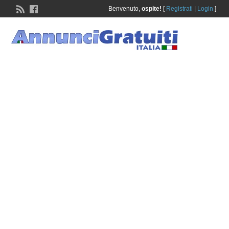
Benvenuto,
ospite!
[
Registrati
|
Login
]