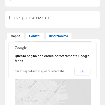
Link sponsorizzati
Mappa
Contatti
Inserzionista
Ci dispiace, l'indirizzo non è stato trovato.
Questa pagina non carica correttamente Google
Maps.
OK
Sei il proprietario di questo sito web?