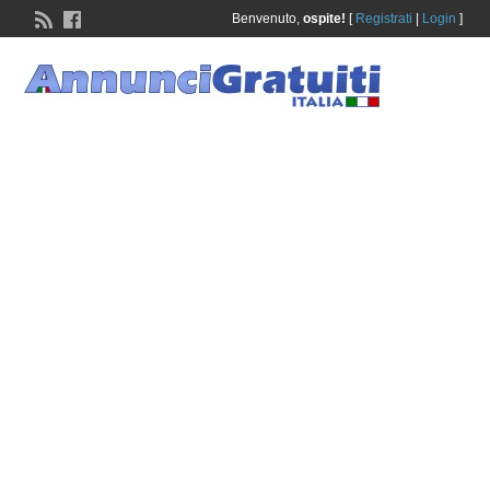
Benvenuto,
ospite!
[
Registrati
|
Login
]