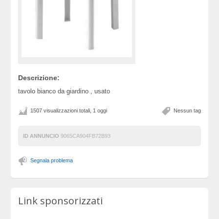
Descrizione:
tavolo bianco da giardino , usato
1507 visualizzazioni totali, 1 oggi
Nessun tag
ID ANNUNCIO
9065CA904FB72B93
Segnala problema
Link sponsorizzati