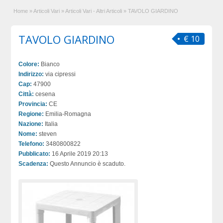
Home
»
Articoli Vari
»
Articoli Vari - Altri Articoli
»
TAVOLO GIARDINO
TAVOLO GIARDINO
€ 10
Colore:
Bianco
Indirizzo:
via cipressi
Cap:
47900
Città:
cesena
Provincia:
CE
Regione:
Emilia-Romagna
Nazione:
Italia
Nome:
steven
Telefono:
3480800822
Pubblicato:
16 Aprile 2019 20:13
Scadenza:
Questo Annuncio è scaduto.