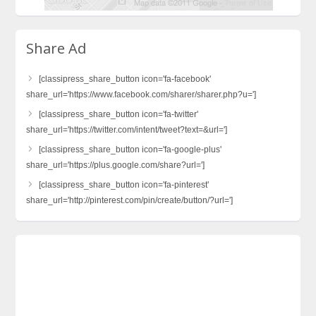
Share Ad
[classipress_share_button icon='fa-facebook'
share_url='https://www.facebook.com/sharer/sharer.php?u=']
[classipress_share_button icon='fa-twitter'
share_url='https://twitter.com/intent/tweet?text=&url=']
[classipress_share_button icon='fa-google-plus'
share_url='https://plus.google.com/share?url=']
[classipress_share_button icon='fa-pinterest'
share_url='http://pinterest.com/pin/create/button/?url=']