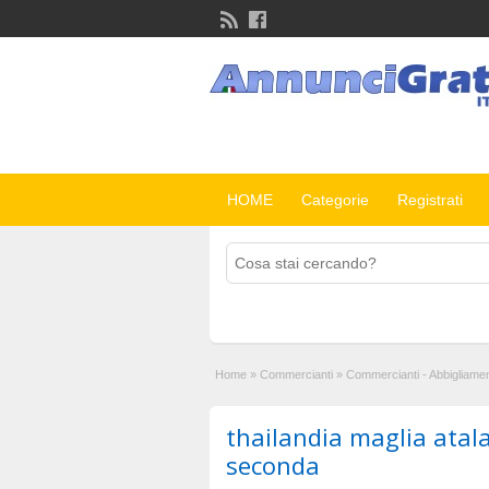
HOME
Categorie
Registrati
Home
»
Commercianti
»
Commercianti - Abbigliame
thailandia maglia ata
seconda