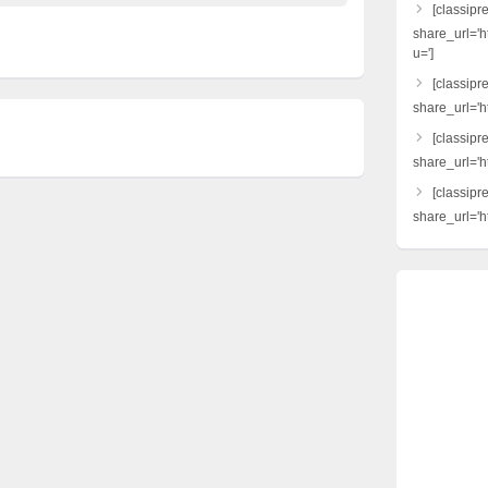
[classipr
share_url='h
u=']
[classipre
share_url='ht
[classipr
share_url='h
[classipr
share_url='ht