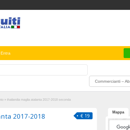
Entra
Commercianti – Abb
nto
»
thailandia maglia atalanta 2017-2018 seconda
Mappa
lanta 2017-2018
€ 19