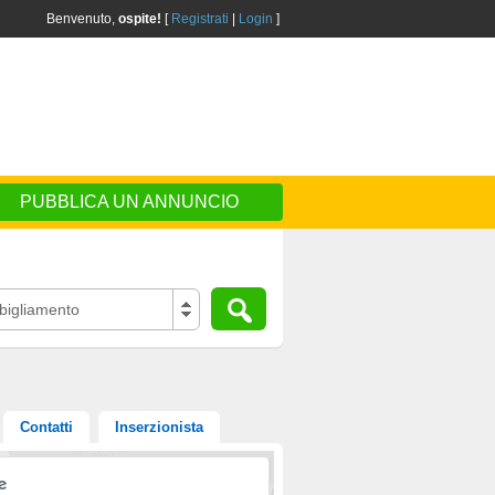
Benvenuto,
ospite!
[
Registrati
|
Login
]
PUBBLICA UN ANNUNCIO
igliamento
Contatti
Inserzionista