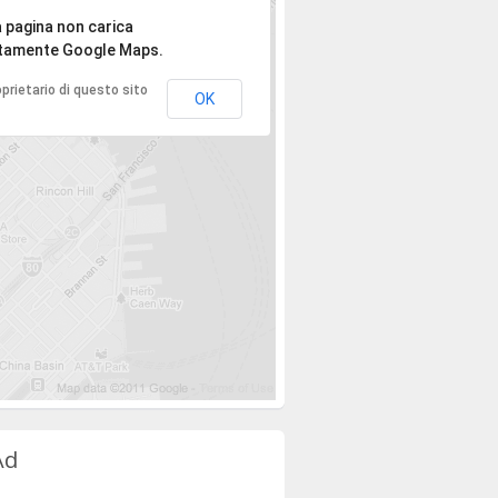
spiace, l'indirizzo non è stato trovato.
 pagina non carica
tamente Google Maps.
roprietario di questo sito
OK
Ad