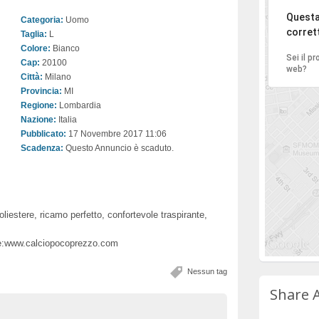
Ci di
Questa
Categoria:
Uomo
corret
Taglia:
L
Colore:
Bianco
Sei il p
Cap:
20100
web?
Città:
Milano
Provincia:
MI
Regione:
Lombardia
Nazione:
Italia
Pubblicato:
17 Novembre 2017 11:06
Scadenza:
Questo Annuncio è scaduto.
estere, ricamo perfetto, confortevole traspirante,
are:www.calciopocoprezzo.com
Nessun tag
Share 