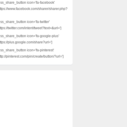
ess_share_button icon='fa-facebook'
ttps://www.facebook.com/sharer/sharer.php?
ss_share_button icon='fa-twitter'
tps://twitter.com/intent/tweet?text=&url=']
ess_share_button icon='fa-google-plus'
ttps://plus.google.com/share?url=']
ess_share_button icon='fa-pinterest'
tp://pinterest.com/pin/create/button/?url=']