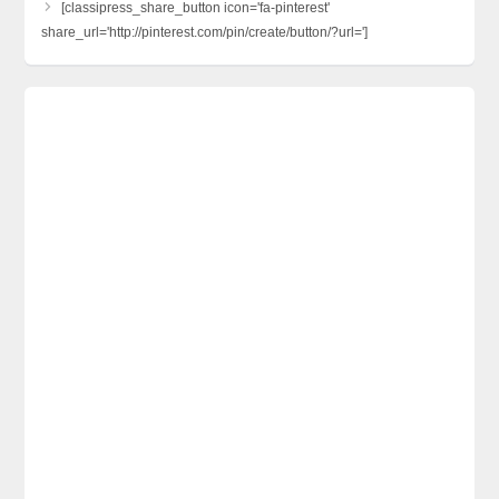
[classipress_share_button icon='fa-pinterest'
share_url='http://pinterest.com/pin/create/button/?url=']