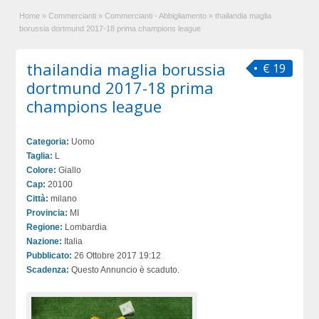
Home
»
Commercianti
»
Commercianti - Abbigliamento
»
thailandia maglia
borussia dortmund 2017-18 prima champions league
thailandia maglia borussia
€ 19
dortmund 2017-18 prima
champions league
Categoria:
Uomo
Taglia:
L
Colore:
Giallo
Cap:
20100
Città:
milano
Provincia:
MI
Regione:
Lombardia
Nazione:
Italia
Pubblicato:
26 Ottobre 2017 19:12
Scadenza:
Questo Annuncio è scaduto.