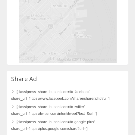
Share Ad
[classipress_share_button icon='fa-facebook'
share_url='https://www.facebook.com/sharer/sharer.php?u=']
[classipress_share_button icon='fa-twitter'
share_url='https://twitter.com/intent/tweet?text=&url=']
[classipress_share_button icon='fa-google-plus'
share_url='https://plus.google.com/share?url=']