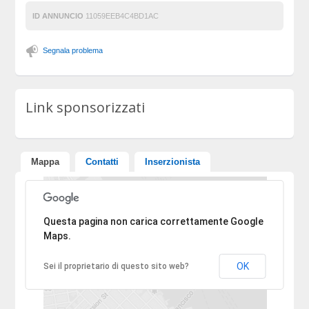
ID ANNUNCIO
11059EEB4C4BD1AC
Segnala problema
Link sponsorizzati
Mappa
Contatti
Inserzionista
Ci dispiace, l'indirizzo non è stato trovato.
Questa pagina non carica correttamente Google
Maps.
OK
Sei il proprietario di questo sito web?