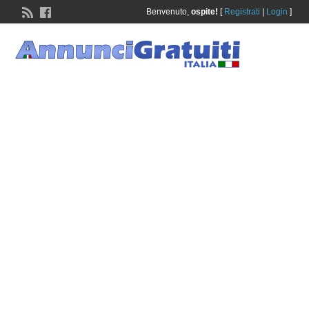
Benvenuto,
ospite!
[
Registrati
|
Login
]