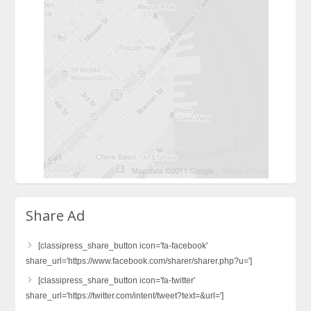
Share Ad
[classipress_share_button icon='fa-facebook'
share_url='https://www.facebook.com/sharer/sharer.php?u=']
[classipress_share_button icon='fa-twitter'
share_url='https://twitter.com/intent/tweet?text=&url=']