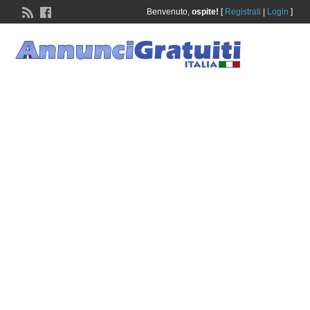
Benvenuto,
ospite!
[
Registrati
|
Login
]