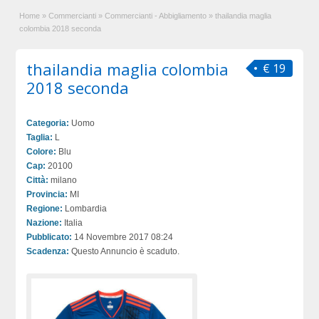
Home
»
Commercianti
»
Commercianti - Abbigliamento
»
thailandia maglia
colombia 2018 seconda
thailandia maglia colombia
€ 19
2018 seconda
Categoria:
Uomo
Taglia:
L
Colore:
Blu
Cap:
20100
Città:
milano
Provincia:
MI
Regione:
Lombardia
Nazione:
Italia
Pubblicato:
14 Novembre 2017 08:24
Scadenza:
Questo Annuncio è scaduto.