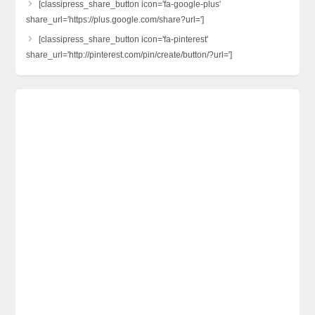
[classipress_share_button icon='fa-google-plus'
share_url='https://plus.google.com/share?url=']
[classipress_share_button icon='fa-pinterest'
share_url='http://pinterest.com/pin/create/button/?url=']