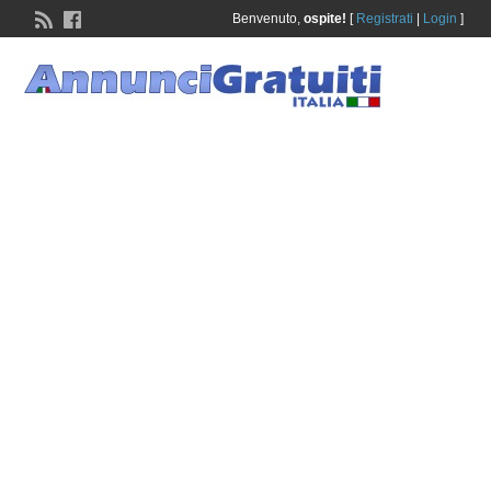
Benvenuto,
ospite!
[
Registrati
|
Login
]