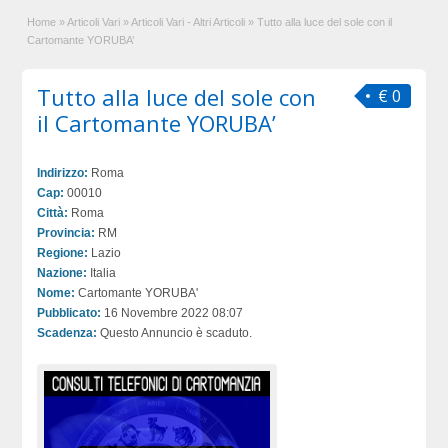
Home
»
Articoli Vari
»
Articoli Vari - Altri Articoli
»
Tutto alla luce del sole con il
Cartomante YORUBA’
Tutto alla luce del sole con
€ 0
il Cartomante YORUBA’
Indirizzo:
Roma
Cap:
00010
Città:
Roma
Provincia:
RM
Regione:
Lazio
Nazione:
Italia
Nome:
Cartomante YORUBA'
Pubblicato:
16 Novembre 2022 08:07
Scadenza:
Questo Annuncio è scaduto.