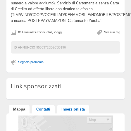
numero a valore aggiunto). Servizio di Cartomanzia senza Carta
di Credito ad offerta libera con ricarica telefonica
(TIM/WIND/COOPVOCE/ILIAD/KENAMOBILE/HOMOBILE/POSTEMO
o ricarica POSTEPAY/AMAZON. Cartomante Yoruba’.
814 visualizzazioni totali, 2 oggi
Nessun tag
ID ANNUNCIO
95363725D2CB3196
Segnala problema
Link sponsorizzati
Mappa
Contatti
Inserzionista