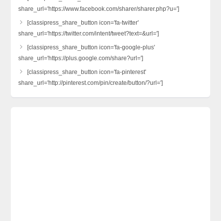
share_url='https://www.facebook.com/sharer/sharer.php?u=']
[classipress_share_button icon='fa-twitter'
share_url='https://twitter.com/intent/tweet?text=&url=']
[classipress_share_button icon='fa-google-plus'
share_url='https://plus.google.com/share?url=']
[classipress_share_button icon='fa-pinterest'
share_url='http://pinterest.com/pin/create/button/?url=']