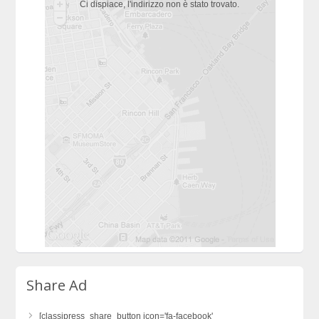
Ci dispiace, l'indirizzo non è stato trovato.
Share Ad
[classipress_share_button icon='fa-facebook'