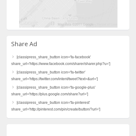
Share Ad
[classipress_share_button icon='fa-facebook'
share_url='https://www.facebook.com/sharer/sharer.php?u=']
[classipress_share_button icon='fa-twitter'
share_url='https://twitter.com/intent/tweet?text=&url=']
[classipress_share_button icon='fa-google-plus'
share_url='https://plus.google.com/share?url=']
[classipress_share_button icon='fa-pinterest'
share_url='http://pinterest.com/pin/create/button/?url=']