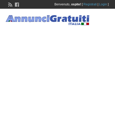
Benvenuto,
ospite!
[
Registrati
|
Login
]