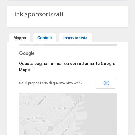
Link sponsorizzati
Mappa
Contatti
Inserzionista
Ci dispiace, l'indirizzo non è stato trovato.
Questa pagina non carica correttamente Google
Maps.
OK
Sei il proprietario di questo sito web?