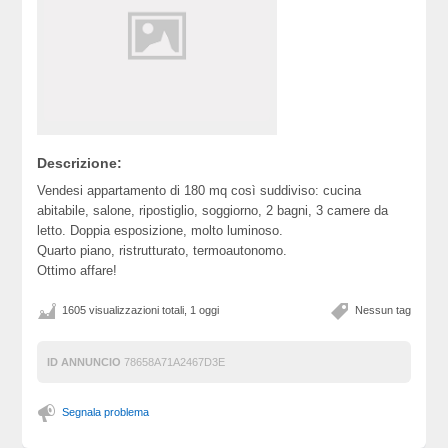
Descrizione:
Vendesi appartamento di 180 mq così suddiviso: cucina
abitabile, salone, ripostiglio, soggiorno, 2 bagni, 3 camere da
letto. Doppia esposizione, molto luminoso.
Quarto piano, ristrutturato, termoautonomo.
Ottimo affare!
1605 visualizzazioni totali, 1 oggi
Nessun tag
ID ANNUNCIO
78658A71A2467D3E
Segnala problema