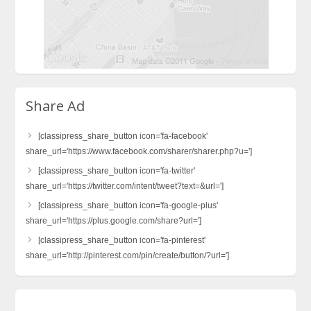
Share Ad
[classipress_share_button icon='fa-facebook'
share_url='https://www.facebook.com/sharer/sharer.php?u=']
[classipress_share_button icon='fa-twitter'
share_url='https://twitter.com/intent/tweet?text=&url=']
[classipress_share_button icon='fa-google-plus'
share_url='https://plus.google.com/share?url=']
[classipress_share_button icon='fa-pinterest'
share_url='http://pinterest.com/pin/create/button/?url=']