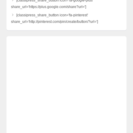
[classipress_share_button icon='fa-google-plus'
share_url='https://plus.google.com/share?url=']
[classipress_share_button icon='fa-pinterest'
share_url='http://pinterest.com/pin/create/button/?url=']