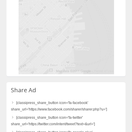
Share Ad
[classipress_share_button icon='fa-facebook'
share_url='https://www.facebook.com/sharer/sharer.php?u=']
[classipress_share_button icon='fa-twitter'
share_url='https://twitter.com/intent/tweet?text=&url=']