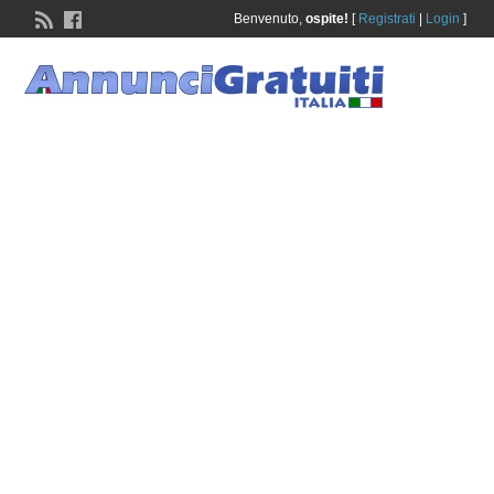
Benvenuto,
ospite!
[
Registrati
|
Login
]