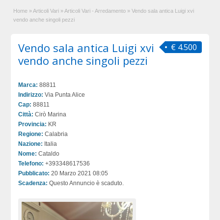
Home
»
Articoli Vari
»
Articoli Vari - Arredamento
»
Vendo sala antica Luigi xvi
vendo anche singoli pezzi
Vendo sala antica Luigi xvi
€ 4.500
vendo anche singoli pezzi
Marca:
88811
Indirizzo:
Via Punta Alice
Cap:
88811
Città:
Cirò Marina
Provincia:
KR
Regione:
Calabria
Nazione:
Italia
Nome:
Cataldo
Telefono:
+393348617536
Pubblicato:
20 Marzo 2021 08:05
Scadenza:
Questo Annuncio è scaduto.