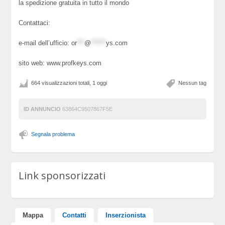
la spedizione gratuita in tutto il mondo
Contattaci:
e-mail dell’ufficio:
or
***
@
******
ys.com
sito web: www.profkeys.com
664 visualizzazioni totali, 1 oggi
Nessun tag
ID ANNUNCIO
63864C9507867F5E
Segnala problema
Link sponsorizzati
Mappa
Contatti
Inserzionista