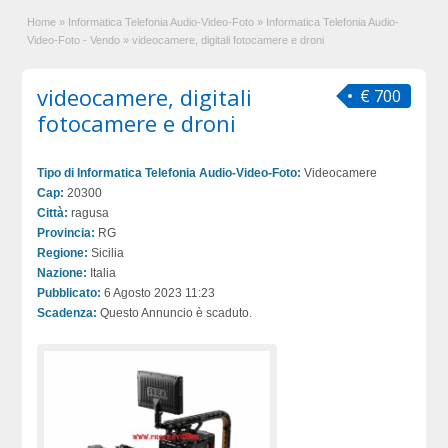
Home
»
Informatica Telefonia Audio-Video-Foto
»
Informatica Telefonia Audio-
Video-Foto - Vendo
»
videocamere, digitali fotocamere e droni
videocamere, digitali
€ 700
fotocamere e droni
Tipo di Informatica Telefonia Audio-Video-Foto:
Videocamere
Cap:
20300
Città:
ragusa
Provincia:
RG
Regione:
Sicilia
Nazione:
Italia
Pubblicato:
6 Agosto 2023 11:23
Scadenza:
Questo Annuncio è scaduto.