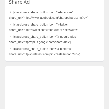
Share Ad
[classipress_share_button icon='fa-facebook'
share_url='https://www.facebook.com/sharer/sharer.php?u=']
[classipress_share_button icon='fa-twitter'
share_url='https://twitter.com/intent/tweet?text=&url=']
[classipress_share_button icon='fa-google-plus'
share_url='https://plus.google.com/share?url=']
[classipress_share_button icon='fa-pinterest'
share_url='http://pinterest.com/pin/create/button/?url=']