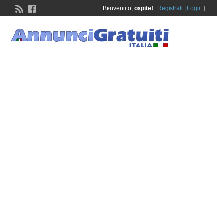
Benvenuto,
ospite!
[
Registrati
|
Login
]