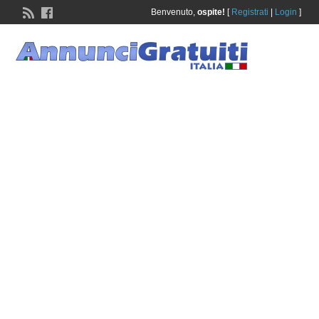
Benvenuto,
ospite!
[
Registrati
|
Login
]