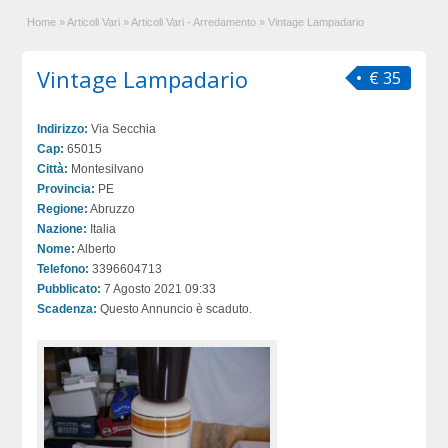
Home
»
Articoli Vari
»
Articoli Vari - Arredamento
»
Vintage Lampadario
Vintage Lampadario
€ 35
Indirizzo:
Via Secchia
Cap:
65015
Città:
Montesilvano
Provincia:
PE
Regione:
Abruzzo
Nazione:
Italia
Nome:
Alberto
Telefono:
3396604713
Pubblicato:
7 Agosto 2021 09:33
Scadenza:
Questo Annuncio è scaduto.