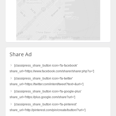
Share Ad
[classipress_share_button icon='fa-facebook'
share_url='https://www.facebook.com/sharer/sharer.php?u=']
[classipress_share_button icon='fa-twitter'
share_url='https://twitter.com/intent/tweet?text=&url=']
[classipress_share_button icon='fa-google-plus'
share_url='https://plus.google.com/share?url=']
[classipress_share_button icon='fa-pinterest'
share_url='http://pinterest.com/pin/create/button/?url=']