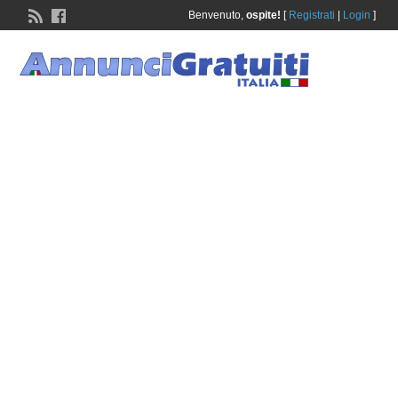
Benvenuto,
ospite!
[
Registrati
|
Login
]