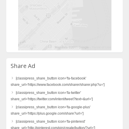
Share Ad
[classipress_share_button icon='fa-facebook'
share_url='https://www.facebook.com/sharer/sharer.php?u=']
[classipress_share_button icon='fa-twitter'
share_url='https://twitter.com/intent/tweet?text=&url=']
[classipress_share_button icon='fa-google-plus'
share_url='https://plus.google.com/share?url=']
[classipress_share_button icon='fa-pinterest'
share_url='http://pinterest.com/pin/create/button/?url=']