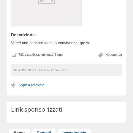
Descrizione:
Vorrei una badante seria in convivenza, grazie
703 visualizzazioni totali, 1 oggi
Nessun tag
ID ANNUNCIO
51864B7D3C4503F2
Segnala problema
Link sponsorizzati
Mappa
Contatti
Inserzionista