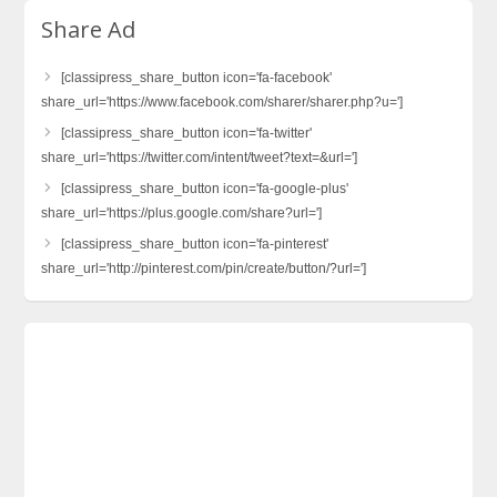
Share Ad
[classipress_share_button icon='fa-facebook'
share_url='https://www.facebook.com/sharer/sharer.php?u=']
[classipress_share_button icon='fa-twitter'
share_url='https://twitter.com/intent/tweet?text=&url=']
[classipress_share_button icon='fa-google-plus'
share_url='https://plus.google.com/share?url=']
[classipress_share_button icon='fa-pinterest'
share_url='http://pinterest.com/pin/create/button/?url=']