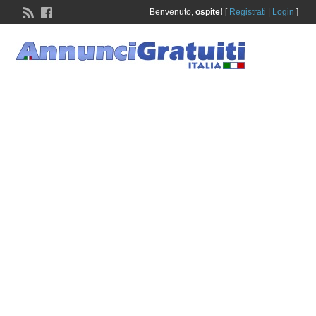
Benvenuto,
ospite!
[
Registrati
|
Login
]