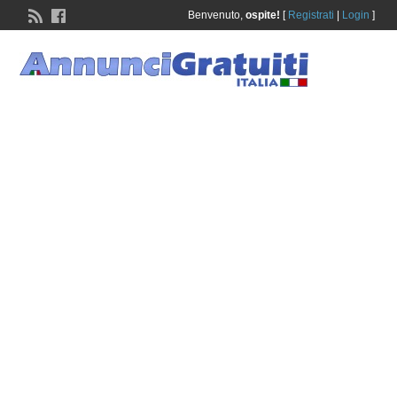
Benvenuto,
ospite!
[
Registrati
|
Login
]