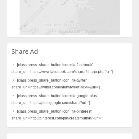
Share Ad
[classipress_share_button icon='fa-facebook'
share_url='https://www.facebook.com/sharer/sharer.php?u=']
[classipress_share_button icon='fa-twitter'
share_url='https://twitter.com/intent/tweet?text=&url=']
[classipress_share_button icon='fa-google-plus'
share_url='https://plus.google.com/share?url=']
[classipress_share_button icon='fa-pinterest'
share_url='http://pinterest.com/pin/create/button/?url=']