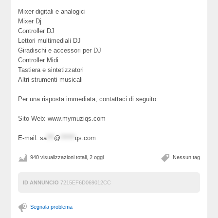
Mixer digitali e analogici
Mixer Dj
Controller DJ
Lettori multimediali DJ
Giradischi e accessori per DJ
Controller Midi
Tastiera e sintetizzatori
Altri strumenti musicali
Per una risposta immediata, contattaci di seguito:
Sito Web: www.mymuziqs.com
E-mail:
sa
***
@
******
qs.com
940 visualizzazioni totali, 2 oggi
Nessun tag
ID ANNUNCIO
7215EF6D069012CC
Segnala problema