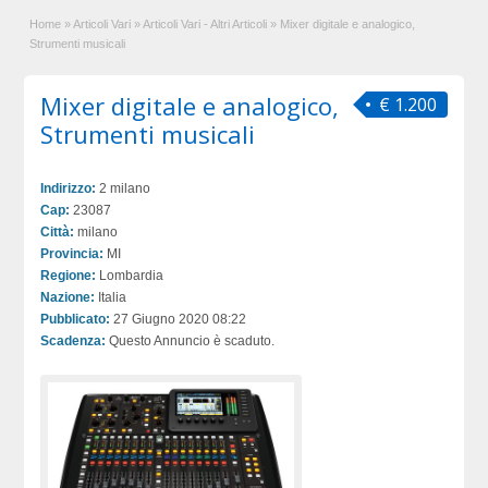
Home
»
Articoli Vari
»
Articoli Vari - Altri Articoli
»
Mixer digitale e analogico,
Strumenti musicali
Mixer digitale e analogico,
€ 1.200
Strumenti musicali
Indirizzo:
2 milano
Cap:
23087
Città:
milano
Provincia:
MI
Regione:
Lombardia
Nazione:
Italia
Pubblicato:
27 Giugno 2020 08:22
Scadenza:
Questo Annuncio è scaduto.