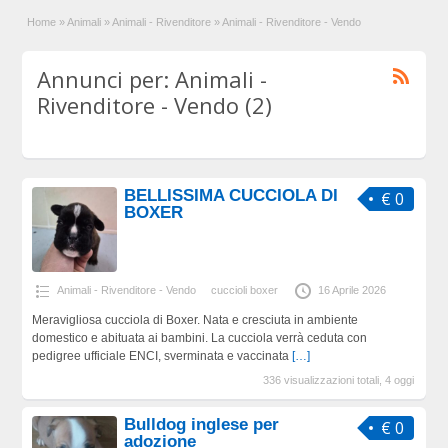
Home
»
Animali
»
Animali - Rivenditore
»
Animali - Rivenditore - Vendo
Annunci per: Animali -
Rivenditore - Vendo (2)
BELLISSIMA CUCCIOLA DI
€ 0
BOXER
Animali - Rivenditore - Vendo
cuccioli boxer
16 Aprile 2026
Meravigliosa cucciola di Boxer. Nata e cresciuta in ambiente
domestico e abituata ai bambini. La cucciola verrà ceduta con
pedigree ufficiale ENCI, sverminata e vaccinata
[…]
336 visualizzazioni totali, 4 oggi
Bulldog inglese per
€ 0
adozione