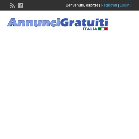
Benvenuto,
ospite!
[
Registrati
|
Login
]