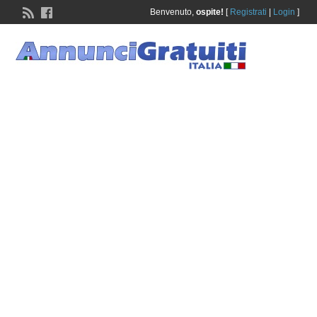
Benvenuto,
ospite!
[
Registrati
|
Login
]