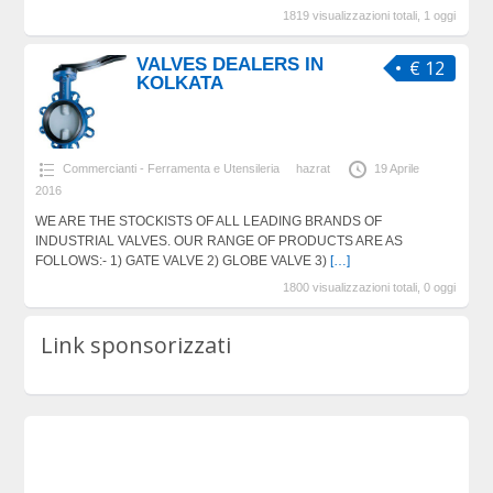
1819 visualizzazioni totali, 1 oggi
VALVES DEALERS IN
€ 12
KOLKATA
Commercianti - Ferramenta e Utensileria
hazrat
19 Aprile
2016
WE ARE THE STOCKISTS OF ALL LEADING BRANDS OF
INDUSTRIAL VALVES. OUR RANGE OF PRODUCTS ARE AS
FOLLOWS:- 1) GATE VALVE 2) GLOBE VALVE 3)
[…]
1800 visualizzazioni totali, 0 oggi
Link sponsorizzati