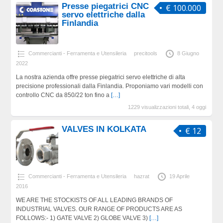
Presse piegatrici CNC
€ 100.000
servo elettriche dalla
Finlandia
Commercianti - Ferramenta e Utensileria
precitools
8 Giugno
2022
La nostra azienda offre presse piegatrici servo elettriche di alta
precisione professionali dalla Finlandia. Proponiamo vari modelli con
controllo CNC da 850/22 ton fino a
[…]
1229 visualizzazioni totali, 4 oggi
VALVES IN KOLKATA
€ 12
Commercianti - Ferramenta e Utensileria
hazrat
19 Aprile
2016
WE ARE THE STOCKISTS OF ALL LEADING BRANDS OF
INDUSTRIAL VALVES. OUR RANGE OF PRODUCTS ARE AS
FOLLOWS:- 1) GATE VALVE 2) GLOBE VALVE 3)
[…]