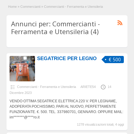
Home
»
Commercianti
»
Commercianti - Ferramenta e Utensileria
Annunci per: Commercianti -
Ferramenta e Utensileria (4)
SEGATRICE PER LEGNO
€ 500
Commercianti - Ferramenta e Utensileria
ARIETE54
14
Dicembre 2023
VENDO OTTIMA SEGATRICE ELETTRICA 220 V. PER LEGNAME,
ADOPERATA POCHISSIMO, PARI AL NUOVO, PERFETTAMENTE
FUNZIONANTE. €. 500. TEL. 337980701, GENNARO. OPPURE MAIL:
im*******@****ro.it
1278 visualizzazioni totali, 4 oggi