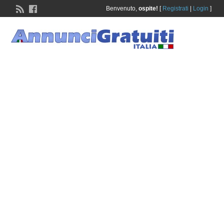
Benvenuto,
ospite!
[
Registrati
|
Login
]