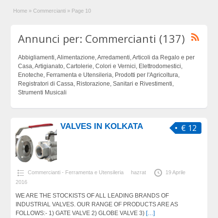
Home
»
Commercianti
»
Page 10
Annunci per: Commercianti (137)
Abbigliamenti, Alimentazione, Arredamenti, Articoli da Regalo e per
Casa, Artigianato, Cartolerie, Colori e Vernici, Elettrodomestici,
Enoteche, Ferramenta e Utensileria, Prodotti per l'Agricoltura,
Registratori di Cassa, Ristorazione, Sanitari e Rivestimenti,
Strumenti Musicali
VALVES IN KOLKATA
€ 12
Commercianti - Ferramenta e Utensileria
hazrat
19 Aprile
2016
WE ARE THE STOCKISTS OF ALL LEADING BRANDS OF
INDUSTRIAL VALVES. OUR RANGE OF PRODUCTS ARE AS
FOLLOWS:- 1) GATE VALVE 2) GLOBE VALVE 3)
[…]