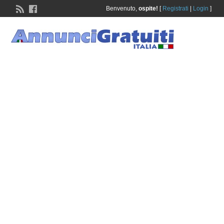
Benvenuto,
ospite!
[
Registrati
|
Login
]