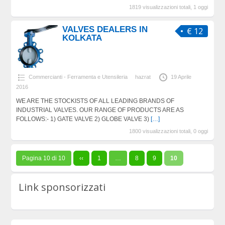
1819 visualizzazioni totali, 1 oggi
VALVES DEALERS IN
€ 12
KOLKATA
Commercianti - Ferramenta e Utensileria
hazrat
19 Aprile
2016
WE ARE THE STOCKISTS OF ALL LEADING BRANDS OF
INDUSTRIAL VALVES. OUR RANGE OF PRODUCTS ARE AS
FOLLOWS:- 1) GATE VALVE 2) GLOBE VALVE 3)
[…]
1800 visualizzazioni totali, 0 oggi
Pagina 10 di 10
‹‹
1
…
8
9
10
Link sponsorizzati