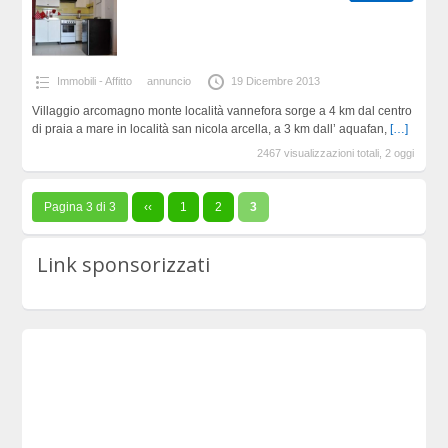
Immobili - Affitto
annuncio
19 Dicembre 2013
Villaggio arcomagno monte località vannefora sorge a 4 km dal centro
di praia a mare in località san nicola arcella, a 3 km dall’ aquafan,
[…]
2467 visualizzazioni totali, 2 oggi
Pagina 3 di 3
‹‹
1
2
3
Link sponsorizzati