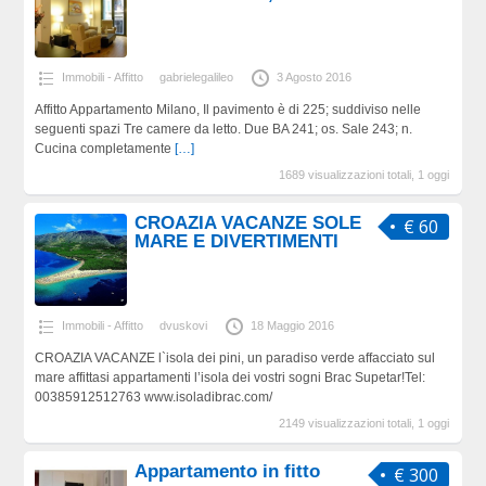
Immobili - Affitto
gabrielegalileo
3 Agosto 2016
Affitto Appartamento Milano, Il pavimento è di 225; suddiviso nelle
seguenti spazi Tre camere da letto. Due BA 241; os. Sale 243; n.
Cucina completamente
[…]
1689 visualizzazioni totali, 1 oggi
CROAZIA VACANZE SOLE
€ 60
MARE E DIVERTIMENTI
Immobili - Affitto
dvuskovi
18 Maggio 2016
CROAZIA VACANZE l`isola dei pini, un paradiso verde affacciato sul
mare affittasi appartamenti l’isola dei vostri sogni Brac Supetar!Tel:
00385912512763 www.isoladibrac.com/
2149 visualizzazioni totali, 1 oggi
Appartamento in fitto
€ 300