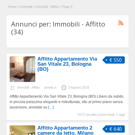
Home
»
Immobili
»
Immobili - Affitto
»
Page 3
Annunci per: Immobili - Affitto
(34)
Affitto Appartamento Via
€ 550
San Vitale 23, Bologna
(BO)
Immobili - Affitto
amelio.a
3 Agosto 2016
Affitto Appartamento Via San Vitale 23, Bologna (BO) Libero da subito,
in piccola palazzina elegante e ristrutturata, sito al primo piano senza
ascensore, arredato su
[…]
1572 visualizzazioni totali, 1 oggi
Affitto Appartamento 2
€ 640
camere da letto, Milano