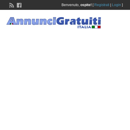
Benvenuto,
ospite!
[
Registrati
|
Login
]