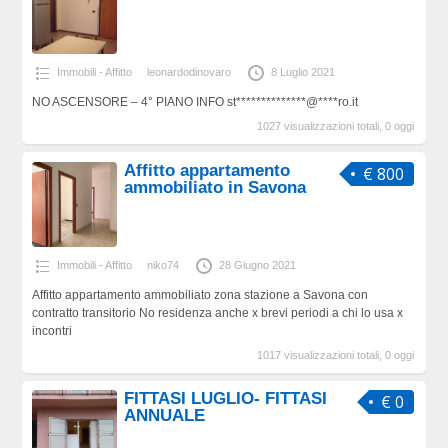
Immobili - Affitto
leonardodinovaro
8 Luglio 2021
NO ASCENSORE – 4° PIANO INFO st**************@****ro.it
1027 visualizzazioni totali, 0 oggi
Affitto appartamento
€ 800
ammobiliato in Savona
Immobili - Affitto
niko74
28 Giugno 2021
Affitto appartamento ammobiliato zona stazione a Savona con
contratto transitorio No residenza anche x brevi periodi a chi lo usa x
incontri
1017 visualizzazioni totali, 0 oggi
FITTASI LUGLIO- FITTASI
€ 0
ANNUALE