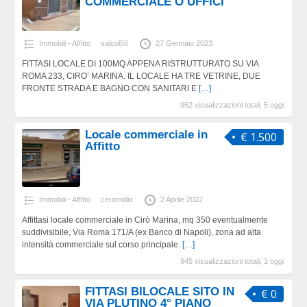
COMMERCIALE O UFFICI
Immobili - Affitto
salcol56
27 Gennaio 2023
FITTASI LOCALE DI 100MQ APPENA RISTRUTTURATO SU VIA
ROMA 233, CIRO’ MARINA. IL LOCALE HA TRE VETRINE, DUE
FRONTE STRADA E BAGNO CON SANITARI E
[…]
962 visualizzazioni totali, 5 oggi
Locale commerciale in
€ 1.500
Affitto
Immobili - Affitto
ceramidio
2 Aprile 2022
Affittasi locale commerciale in Cirò Marina, mq 350 eventualmente
suddivisibile, Via Roma 171/A (ex Banco di Napoli), zona ad alta
intensità commerciale sul corso principale.
[…]
945 visualizzazioni totali, 1 oggi
FITTASI BILOCALE SITO IN
€ 0
VIA PLUTINO 4° PIANO