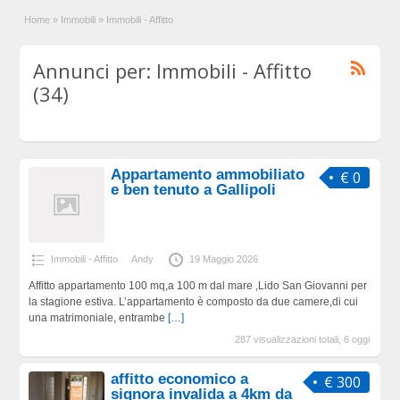
Home
»
Immobili
»
Immobili - Affitto
Annunci per: Immobili - Affitto
(34)
Appartamento ammobiliato
€ 0
e ben tenuto a Gallipoli
Immobili - Affitto
Andy
19 Maggio 2026
Affitto appartamento 100 mq,a 100 m dal mare ,Lido San Giovanni per
la stagione estiva. L’appartamento è composto da due camere,di cui
una matrimoniale, entrambe
[…]
287 visualizzazioni totali, 6 oggi
affitto economico a
€ 300
signora invalida a 4km da