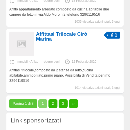
Immobili - Affitto
roberto perri
18 Febbraio 2020
Affitto appartamento arredato composto da cucina abitabile due
camere da letto in via Aldo Moro n 2 telefono 3296119516
1033 visualizzazioni totali, 3 oggi
Affittasi Trilocale Cirò
€ 0
Marina
Immobili - Affitto
roberto perri
12 Febbraio 2020
Affittasi trilocale,composto da 2 stanze da letto,cucina
abitabile,ammobiliato,primo piano. Possibilità di Vendita.per info
3296119516
1014 visualizzazioni totali, 1 oggi
Pagina 1 di 3
1
2
3
››
Link sponsorizzati