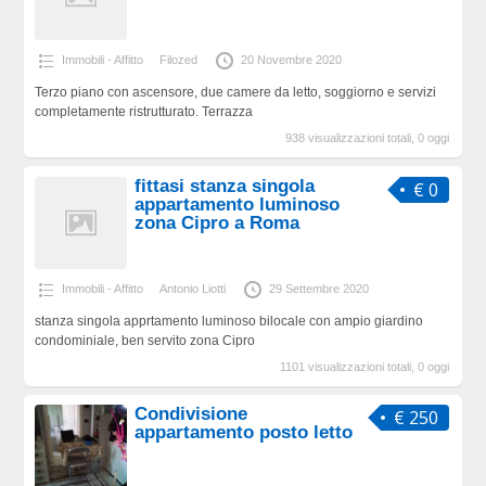
Immobili - Affitto
Filozed
20 Novembre 2020
Terzo piano con ascensore, due camere da letto, soggiorno e servizi
completamente ristrutturato. Terrazza
938 visualizzazioni totali, 0 oggi
fittasi stanza singola
€ 0
appartamento luminoso
zona Cipro a Roma
Immobili - Affitto
Antonio Liotti
29 Settembre 2020
stanza singola apprtamento luminoso bilocale con ampio giardino
condominiale, ben servito zona Cipro
1101 visualizzazioni totali, 0 oggi
Condivisione
€ 250
appartamento posto letto