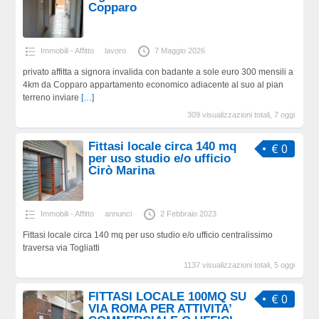
Copparo
Immobili - Affitto
lavoro
7 Maggio 2026
privato affitta a signora invalida con badante a sole euro 300 mensili a
4km da Copparo appartamento economico adiacente al suo al pian
terreno inviare
[…]
309 visualizzazioni totali, 7 oggi
Fittasi locale circa 140 mq
€ 0
per uso studio e/o ufficio
Cirò Marina
Immobili - Affitto
annunci
2 Febbraio 2023
Fittasi locale circa 140 mq per uso studio e/o ufficio centralissimo
traversa via Togliatti
1137 visualizzazioni totali, 5 oggi
FITTASI LOCALE 100MQ SU
€ 0
VIA ROMA PER ATTIVITA’