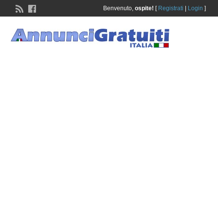
Benvenuto,
ospite!
[
Registrati
|
Login
]