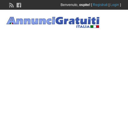
Benvenuto,
ospite!
[
Registrati
|
Login
]