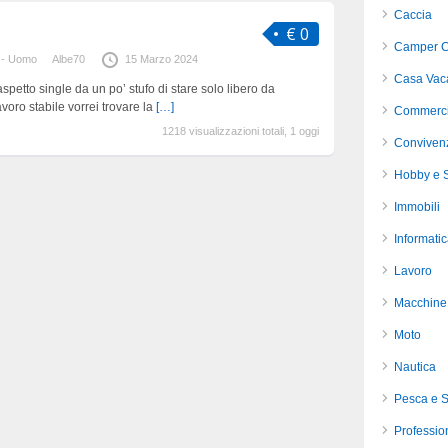
Caccia
€ 0
Camper C
 - Uomo
Albe70
15 Marzo 2024
Casa Vac
spetto single da un po’ stufo di stare solo libero da
voro stabile vorrei trovare la
[…]
Commerci
1218 visualizzazioni totali, 1 oggi
Conviven
Hobby e S
Immobili
Informati
Lavoro
Macchine 
Moto
Nautica
Pesca e 
Profession