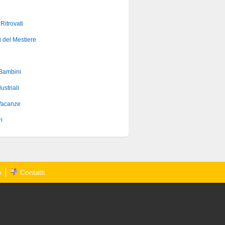
 Ritrovati
i del Mestiere
 Bambini
ustriali
Vacanze
i
o
Contatti