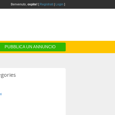
Benvenuto,
ospite!
[
Registrati
|
Login
]
PUBBLICA UN ANNUNCIO
egories
ri