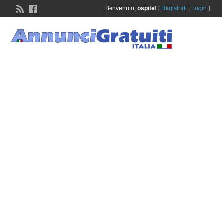
Benvenuto,
ospite!
[
Registrati
|
Login
]