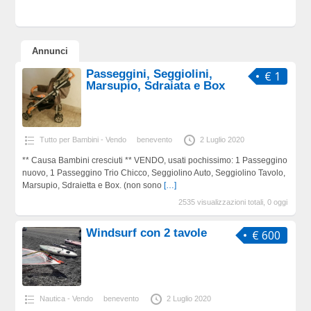
Annunci
Passeggini, Seggiolini,
€ 1
Marsupio, Sdraiata e Box
Tutto per Bambini - Vendo
benevento
2 Luglio 2020
** Causa Bambini cresciuti ** VENDO, usati pochissimo: 1 Passeggino
nuovo, 1 Passeggino Trio Chicco, Seggiolino Auto, Seggiolino Tavolo,
Marsupio, Sdraietta e Box. (non sono
[…]
2535 visualizzazioni totali, 0 oggi
Windsurf con 2 tavole
€ 600
Nautica - Vendo
benevento
2 Luglio 2020