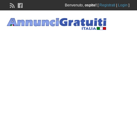
Benvenuto,
ospite!
[
Registrati
|
Login
]