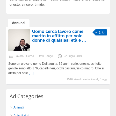
onesto, sincero, timido.
Annunci
Uomo cerca lavoro come
€ 0
marito in affitto per sole
donne di qualsiasi età e ...
Lavoro - Cerco
Devil - angel
22 Luglio 2019
Sono un giovane uomo Dell’aquila, 32 anni, serio, onesto, schietto,
gentile sono alto 176, capelli neri, occhi castani, fisico magro. Che si
affitta per sole
[…]
1516 visualizzazioni totali, 0 oggi
Ad Categories
Animali
Articoli Vari