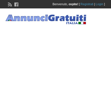
Benvenuto,
ospite!
[
Registrati
|
Login
]