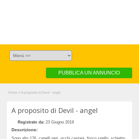
PUBBLICA UN ANNUNCIO
Home
»
A proposito di Devil - angel
A proposito di Devil - angel
Registrato da:
23 Giugno 2019
Descrizione:
Sono alto 176, capelli neri, occhi castani, fisico snello, schietto,