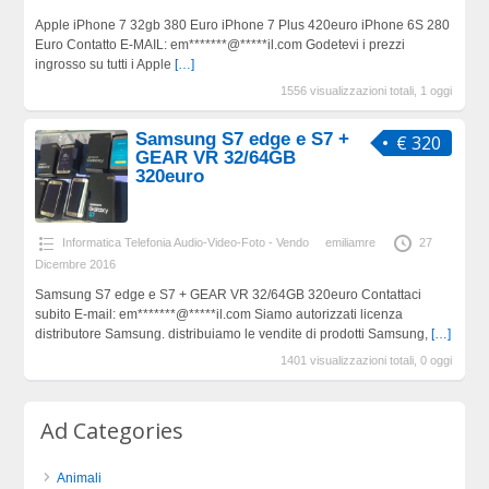
Apple iPhone 7 32gb 380 Euro iPhone 7 Plus 420euro iPhone 6S 280
Euro Contatto E-MAIL: em*******@*****il.com Godetevi i prezzi
ingrosso su tutti i Apple
[…]
1556 visualizzazioni totali, 1 oggi
Samsung S7 edge e S7 +
€ 320
GEAR VR 32/64GB
320euro
Informatica Telefonia Audio-Video-Foto - Vendo
emiliamre
27
Dicembre 2016
Samsung S7 edge e S7 + GEAR VR 32/64GB 320euro Contattaci
subito E-mail: em*******@*****il.com Siamo autorizzati licenza
distributore Samsung. distribuiamo le vendite di prodotti Samsung,
[…]
1401 visualizzazioni totali, 0 oggi
Ad Categories
Animali