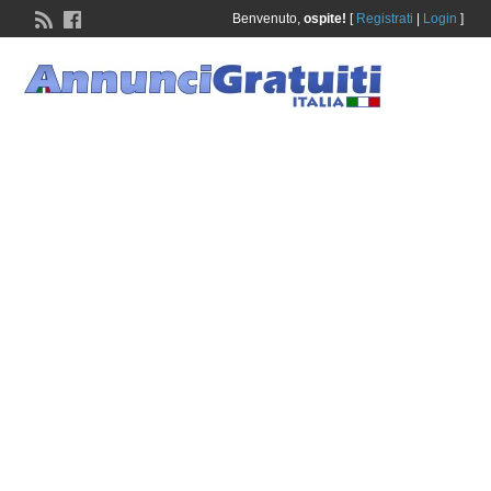
Benvenuto,
ospite!
[
Registrati
|
Login
]