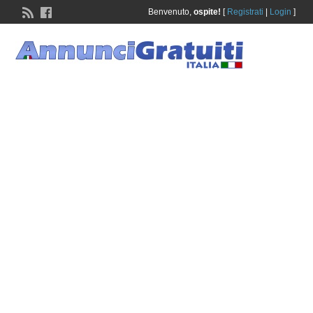
Benvenuto,
ospite!
[
Registrati
|
Login
]