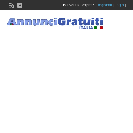
Benvenuto,
ospite!
[
Registrati
|
Login
]