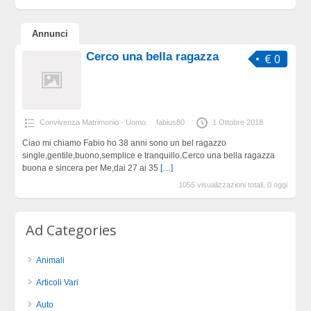
Annunci
Cerco una bella ragazza
€ 0
Convivenza Matrimonio - Uomo
fabius80
1 Ottobre 2018
Ciao mi chiamo Fabio ho 38 anni sono un bel ragazzo
single,gentile,buono,semplice e tranquillo.Cerco una bella ragazza
buona e sincera per Me,dai 27 ai 35
[…]
1055 visualizzazioni totali, 0 oggi
Ad Categories
Animali
Articoli Vari
Auto