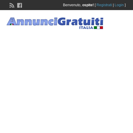
Benvenuto,
ospite!
[
Registrati
|
Login
]