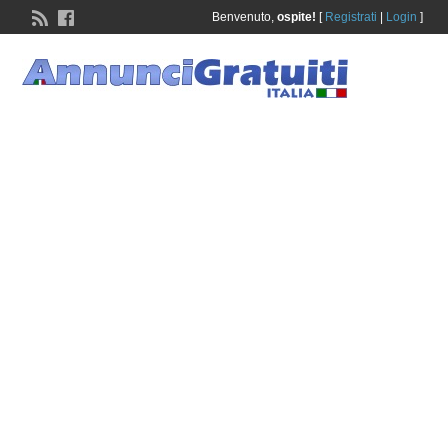
Benvenuto,
ospite!
[
Registrati
|
Login
]