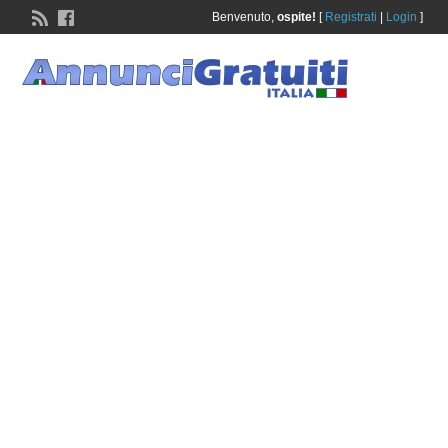
Benvenuto,
ospite!
[
Registrati
|
Login
]