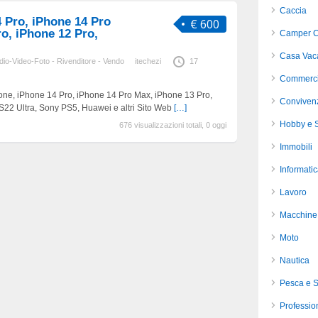
Caccia
 Pro, iPhone 14 Pro
€ 600
o, iPhone 12 Pro,
Camper C
Casa Vac
udio-Video-Foto - Rivenditore - Vendo
itechezi
17
Commerci
 iPhone 14 Pro, iPhone 14 Pro Max, iPhone 13 Pro,
Conviven
22 Ultra, Sony PS5, Huawei e altri Sito Web
[…]
Hobby e S
676 visualizzazioni totali, 0 oggi
Immobili
Informati
Lavoro
Macchine 
Moto
Nautica
Pesca e 
Profession