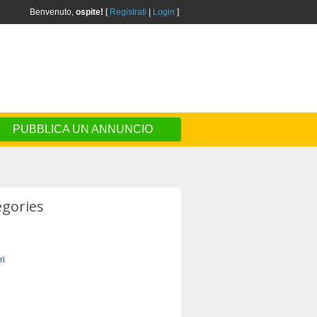
Benvenuto,
ospite!
[
Registrati
|
Login
]
PUBBLICA UN ANNUNCIO
egories
ri