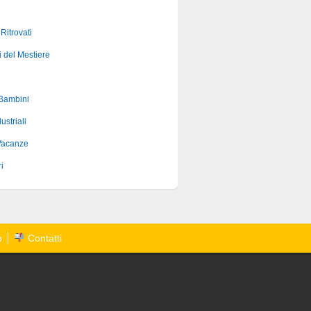
 Ritrovati
i del Mestiere
 Bambini
ustriali
Vacanze
i
o
Contatti