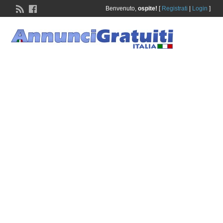
Benvenuto,
ospite!
[
Registrati
|
Login
]