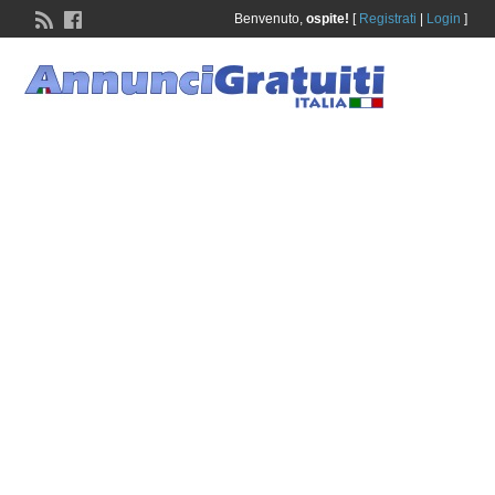
Benvenuto,
ospite!
[
Registrati
|
Login
]