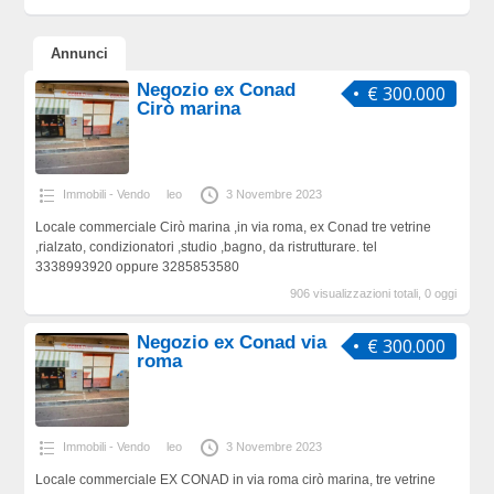
Annunci
Negozio ex Conad
€ 300.000
Cirò marina
Immobili - Vendo
leo
3 Novembre 2023
Locale commerciale Cirò marina ,in via roma, ex Conad tre vetrine
,rialzato, condizionatori ,studio ,bagno, da ristrutturare. tel
3338993920 oppure 3285853580
906 visualizzazioni totali, 0 oggi
Negozio ex Conad via
€ 300.000
roma
Immobili - Vendo
leo
3 Novembre 2023
Locale commerciale EX CONAD in via roma cirò marina, tre vetrine