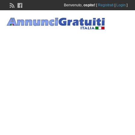
Benvenuto,
ospite!
[
Registrati
|
Login
]