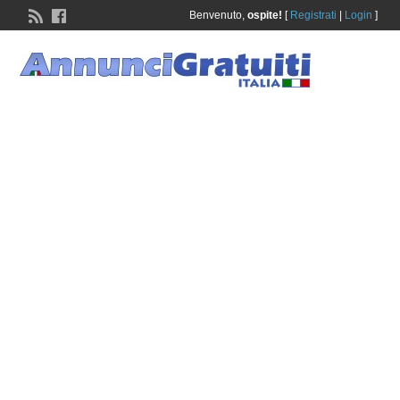
Benvenuto,
ospite!
[
Registrati
|
Login
]