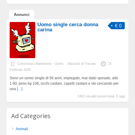
Annunci
Uomo single cerca donna
€ 0
carina
Convivenza Matrimonio - Uomo
Maurizio di Trecate
23
Febbraio 2020
Sono un uomo single di 56 anni, impiegato, mai stato sposato, alto
1.90, peso kg 108, occhi castani, capelli castani e sto cercando per
una
[…]
1462 visualizzazioni totali, 0 oggi
Ad Categories
Animali