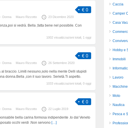
Caccia
€ 0
Camper C
 - Donna
Mauro Rizzotto
23 Dicembre 2020
Casa Vac
za,poi si vedrà. Bella ,fatta bene nel possibile. Con
Commerci
1002 visualizzazioni totali, 1 oggi
Conviven
Hobby e S
€ 0
Immobili
 - Donna
Mauro Rizzotto
26 Settembre 2020
Informati
a al braccio. Limiti nessuno,solo nella mente Delli stupidi
a donna.Bella ,con il suo lavoro. Serietà.Ti aspetto.
Lavoro
1033 visualizzazioni totali, 0 oggi
Macchine 
Moto
€ 0
Nautica
 - Donna
Mauro Rizzotto
22 Luglio 2019
Pesca e 
sponsabile bella carina formosa indipendente .Io dal Veneto
 sposato occhi verdi .Non servono
[…]
Profession