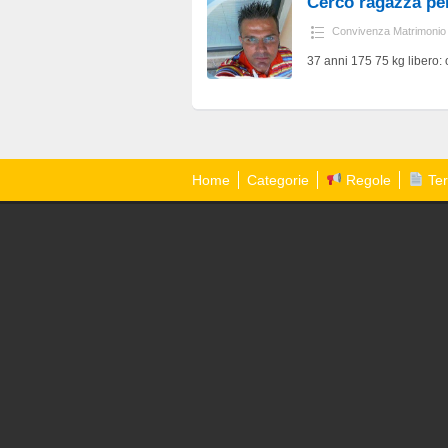
Cerco ragazza pe
Convivenza Matrimonio
37 anni 175 75 kg libero: 
Home
Categorie
Regole
Ter