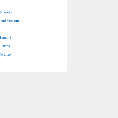
 Ritrovati
i del Mestiere
 Bambini
ustriali
Vacanze
i