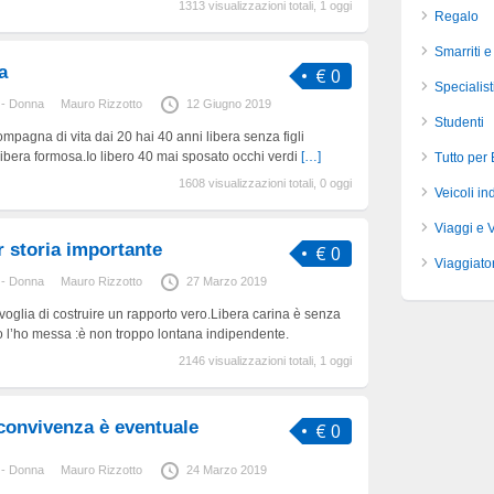
1313 visualizzazioni totali, 1 oggi
Regalo
Smarriti e
a
€ 0
Specialist
 - Donna
Mauro Rizzotto
12 Giugno 2019
Studenti
pagna di vita dai 20 hai 40 anni libera senza figli
libera formosa.Io libero 40 mai sposato occhi verdi
[…]
Tutto per
1608 visualizzazioni totali, 0 oggi
Veicoli ind
Viaggi e 
 storia importante
€ 0
Viaggiator
 - Donna
Mauro Rizzotto
27 Marzo 2019
oglia di costruire un rapporto vero.Libera carina è senza
o l’ho messa :è non troppo lontana indipendente.
2146 visualizzazioni totali, 1 oggi
convivenza è eventuale
€ 0
 - Donna
Mauro Rizzotto
24 Marzo 2019