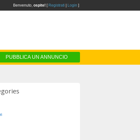
Benvenuto,
ospite!
[
Registrati
|
Login
]
PUBBLICA UN ANNUNCIO
egories
ri