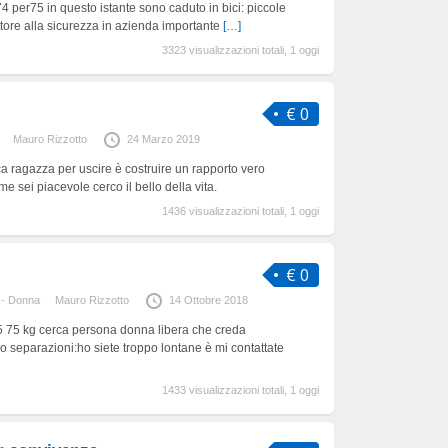
74 per75 in questo istante sono caduto in bici: piccole
ttore alla sicurezza in azienda importante
[…]
3323 visualizzazioni totali, 1 oggi
€ 0
Mauro Rizzotto
24 Marzo 2019
 ragazza per uscire è costruire un rapporto vero
 sei piacevole cerco il bello della vita.
1436 visualizzazioni totali, 1 oggi
€ 0
 - Donna
Mauro Rizzotto
14 Ottobre 2018
 75 kg cerca persona donna libera che creda
ho separazioni:ho siete troppo lontane è mi contattate
1433 visualizzazioni totali, 1 oggi