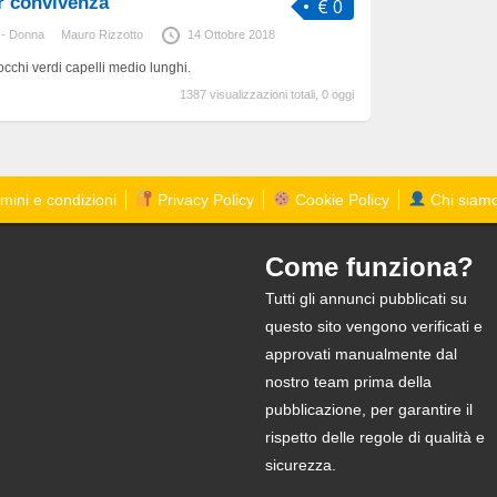
r convivenza
€ 0
 - Donna
Mauro Rizzotto
14 Ottobre 2018
occhi verdi capelli medio lunghi.
1387 visualizzazioni totali, 0 oggi
mini e condizioni
Privacy Policy
Cookie Policy
Chi siam
Come funziona?
Tutti gli annunci pubblicati su
questo sito vengono verificati e
approvati manualmente dal
nostro team prima della
pubblicazione, per garantire il
rispetto delle regole di qualità e
sicurezza.