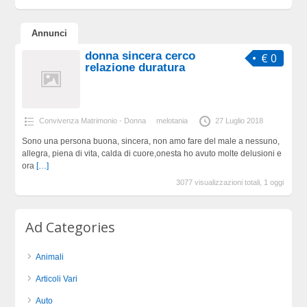
Annunci
donna sincera cerco
€ 0
relazione duratura
Convivenza Matrimonio - Donna
melotania
27 Luglio 2018
Sono una persona buona, sincera, non amo fare del male a nessuno,
allegra, piena di vita, calda di cuore,onesta ho avuto molte delusioni e
ora
[…]
3077 visualizzazioni totali, 1 oggi
Ad Categories
Animali
Articoli Vari
Auto