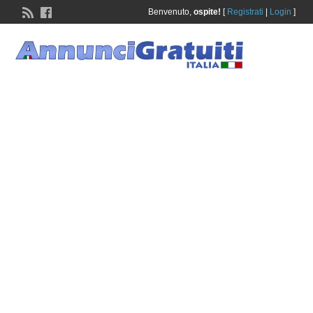
Benvenuto,
ospite!
[
Registrati
|
Login
]