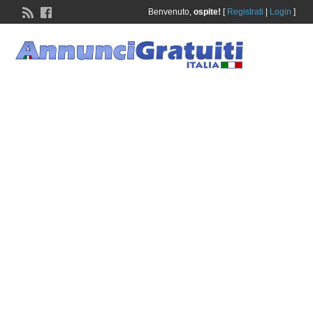
Benvenuto,
ospite!
[
Registrati
|
Login
]