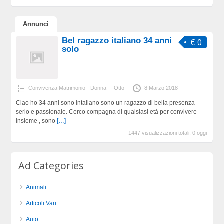
Annunci
Bel ragazzo italiano 34 anni
€ 0
solo
Convivenza Matrimonio - Donna
Otto
8 Marzo 2018
Ciao ho 34 anni sono intaliano sono un ragazzo di bella presenza
serio e passionale. Cerco compagna di qualsiasi età per convivere
insieme , sono
[…]
1447 visualizzazioni totali, 0 oggi
Ad Categories
Animali
Articoli Vari
Auto