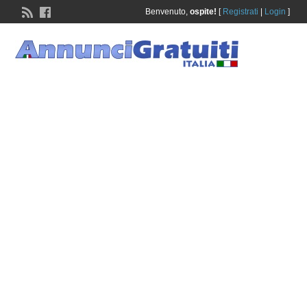
Benvenuto,
ospite!
[
Registrati
|
Login
]