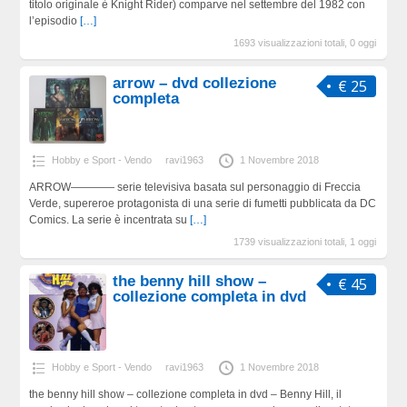
titolo originale è Knight Rider) comparve nel settembre del 1982 con
l’episodio
[…]
1693 visualizzazioni totali, 0 oggi
arrow – dvd collezione
€ 25
completa
Hobby e Sport - Vendo
ravi1963
1 Novembre 2018
ARROW———— serie televisiva basata sul personaggio di Freccia
Verde, supereroe protagonista di una serie di fumetti pubblicata da DC
Comics. La serie è incentrata su
[…]
1739 visualizzazioni totali, 1 oggi
the benny hill show –
€ 45
collezione completa in dvd
Hobby e Sport - Vendo
ravi1963
1 Novembre 2018
the benny hill show – collezione completa in dvd – Benny Hill, il