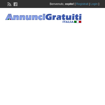
Benvenuto,
ospite!
[
Registrati
|
Login
]