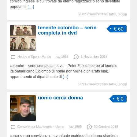
comico inglese le cui trovate da eterno ragazzaccio sono diventate
popolari in
[…]
2582 visualizzazioni totali, 0 oggi
tenente colombo – serie
€ 60
completa in dvd
Hobby e Sport - Vendo
ravi1963
1 Novembre 2018
colombo – serie completa in dvd – Peter Falk dà corpo al tenente
italoamericano Colombo (il nome non viene dichiarato mai),
appartenente al dipartimento di
[…]
2693 visualizzazioni totali, 0 oggi
uomo cerca donna
€ 0
Convivenza Matrimonio - Uomo
ravi1963
30 Ottobre 2018
cerco,scopo convivenza,,,,eventuale matrimonio, donna straniera