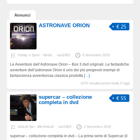
Annunci
ASTRONAVE ORION
€ 25
Hobby e Sport - Vendo
ravi1963
6 Novembre 2018
Le Avventure dell’Astronave Orion – Box 3 dvd originali. Le fantastiche
avventure dell’astronave Orion è uno dei più pregevoli esempi di
fantascienza avventurosa classica prodotta
[…]
1676 visualizzazioni totali, 0 oggi
supercar – collezione
€ 55
completa in dvd
Articoli Vari - Altri Articoli
ravi1963
2 Novembre 2018
supercar – collezione completa in dvd – La prima serie di Supercar (il