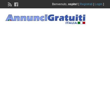
Benvenuto,
ospite!
[
Registrati
|
Login
]