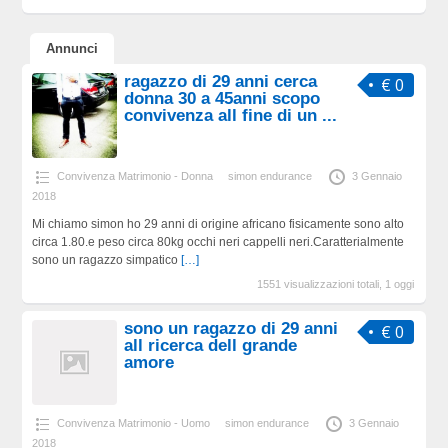
Annunci
ragazzo di 29 anni cerca
€ 0
donna 30 a 45anni scopo
convivenza all fine di un ...
Convivenza Matrimonio - Donna
simon endurance
3 Gennaio
2018
Mi chiamo simon ho 29 anni di origine africano fisicamente sono alto
circa 1.80.e peso circa 80kg occhi neri cappelli neri.Caratterialmente
sono un ragazzo simpatico
[…]
1551 visualizzazioni totali, 1 oggi
sono un ragazzo di 29 anni
€ 0
all ricerca dell grande
amore
Convivenza Matrimonio - Uomo
simon endurance
3 Gennaio
2018