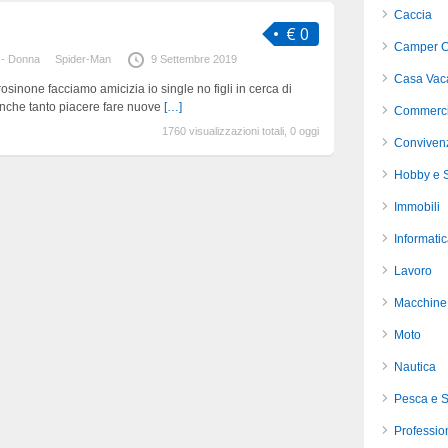
Caccia
€ 0
Camper C
 - Donna
Spider-Man
9 Settembre 2019
Casa Vac
osinone facciamo amicizia io single no figli in cerca di
anche tanto piacere fare nuove
[…]
Commerci
1760 visualizzazioni totali, 0 oggi
Conviven
Hobby e S
Immobili
Informati
Lavoro
Macchine 
Moto
Nautica
Pesca e 
Profession