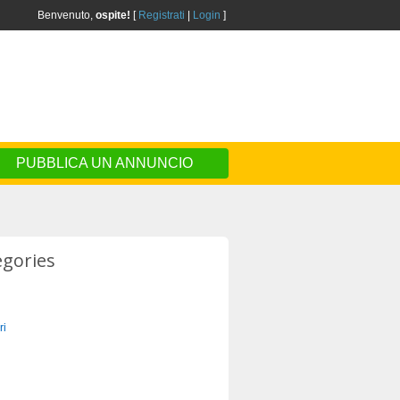
Benvenuto,
ospite!
[
Registrati
|
Login
]
PUBBLICA UN ANNUNCIO
egories
ri