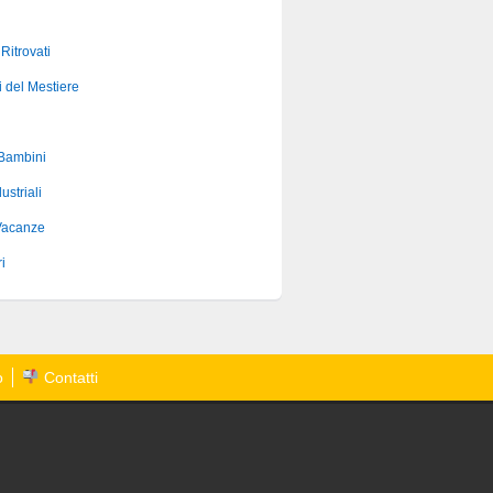
 Ritrovati
i del Mestiere
 Bambini
ustriali
Vacanze
i
o
Contatti