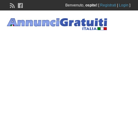
Benvenuto,
ospite!
[
Registrati
|
Login
]