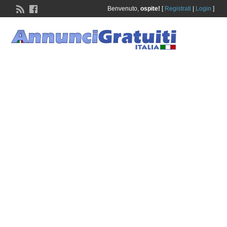
Benvenuto,
ospite!
[
Registrati
|
Login
]