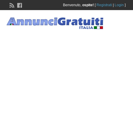
Benvenuto,
ospite!
[
Registrati
|
Login
]