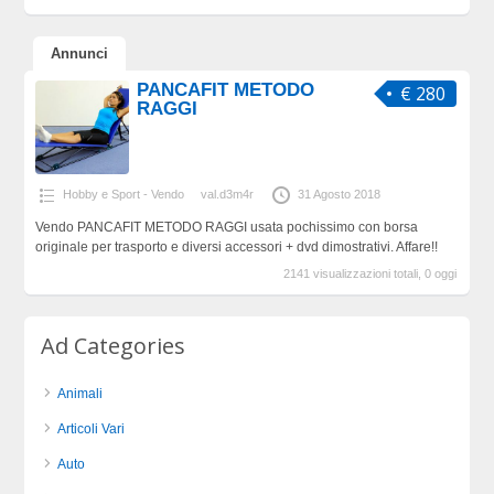
Annunci
PANCAFIT METODO
€ 280
RAGGI
Hobby e Sport - Vendo
val.d3m4r
31 Agosto 2018
Vendo PANCAFIT METODO RAGGI usata pochissimo con borsa
originale per trasporto e diversi accessori + dvd dimostrativi. Affare!!
2141 visualizzazioni totali, 0 oggi
Ad Categories
Animali
Articoli Vari
Auto