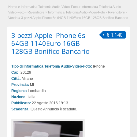
Home
»
Informatica Telefonia Audio-Video-Foto
»
Informatica Telefonia Audio-
Video-Foto - Rivenditore
»
Informatica Telefonia Audio-Video-Foto - Rivenditore -
Vendo
»
3 pezzi Apple iPhone 6s 64GB 1140Euro 16GB 128GB Bonifico Bancario
3 pezzi Apple iPhone 6s
€ 1.140
64GB 1140Euro 16GB
128GB Bonifico Bancario
Tipo di Informatica Telefonia Audio-Video-Foto:
IPhone
Cap:
20129
Città:
Milano
Provincia:
MI
Regione:
Lombardia
Nazione:
Italia
Pubblicato:
22 Agosto 2016 19:13
Scadenza:
Questo Annuncio è scaduto.