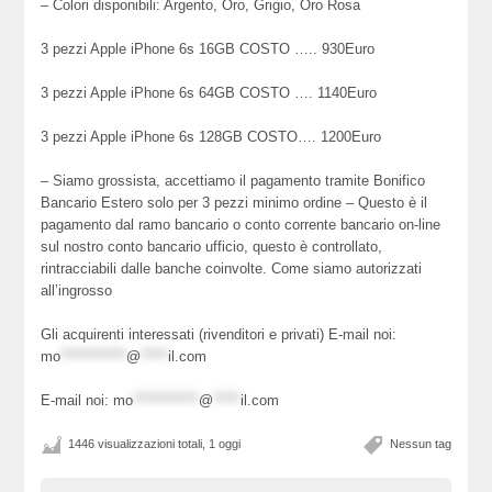
– Colori disponibili: Argento, Oro, Grigio, Oro Rosa
3 pezzi Apple iPhone 6s 16GB COSTO ….. 930Euro
3 pezzi Apple iPhone 6s 64GB COSTO …. 1140Euro
3 pezzi Apple iPhone 6s 128GB COSTO…. 1200Euro
– Siamo grossista, accettiamo il pagamento tramite Bonifico
Bancario Estero solo per 3 pezzi minimo ordine – Questo è il
pagamento dal ramo bancario o conto corrente bancario on-line
sul nostro conto bancario ufficio, questo è controllato,
rintracciabili dalle banche coinvolte. Come siamo autorizzati
all’ingrosso
Gli acquirenti interessati (rivenditori e privati) E-mail noi:
mo
************
@
*****
il.com
E-mail noi:
mo
************
@
*****
il.com
1446 visualizzazioni totali, 1 oggi
Nessun tag