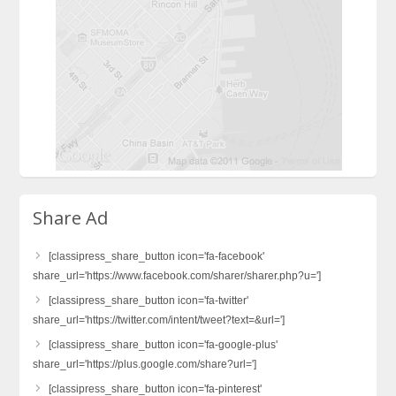
Share Ad
[classipress_share_button icon='fa-facebook'
share_url='https://www.facebook.com/sharer/sharer.php?u=']
[classipress_share_button icon='fa-twitter'
share_url='https://twitter.com/intent/tweet?text=&url=']
[classipress_share_button icon='fa-google-plus'
share_url='https://plus.google.com/share?url=']
[classipress_share_button icon='fa-pinterest'