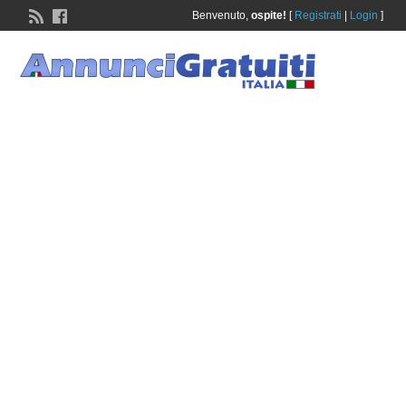
Benvenuto,
ospite!
[
Registrati
|
Login
]